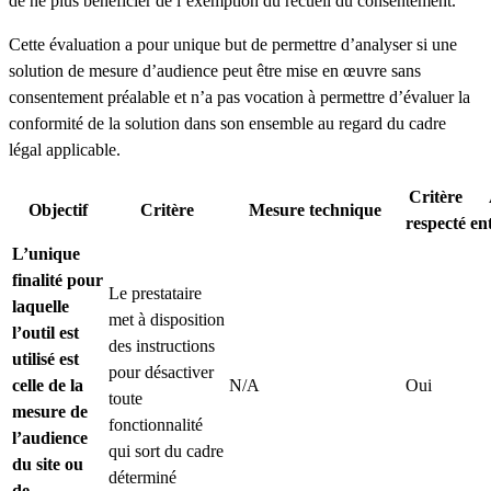
de ne plus bénéficier de l’exemption du recueil du consentement.
Cette évaluation a pour unique but de permettre d’analyser si une
solution de mesure d’audience peut être mise en œuvre sans
consentement préalable et n’a pas vocation à permettre d’évaluer la
conformité de la solution dans son ensemble au regard du cadre
légal applicable.
Critère
Objectif
Critère
Mesure technique
respecté
en
L’unique
finalité pour
Le prestataire
laquelle
met à disposition
l’outil est
des instructions
utilisé est
pour désactiver
celle de la
N/A
Oui
toute
mesure de
fonctionnalité
l’audience
qui sort du cadre
du site ou
déterminé
de