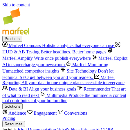
Skip to content
Products
Marfeel Compass
Holistic analytics that everyone can use
HUD & AB Testing
Better headlines. Better home pages
Marfeel Amplify
Write once publish everywhere
Marfeel Copilot
Al to supercharge your newsroom
Marfeel Monitoring
Unmatched competitor insights
Site Technology
Don't let
technical SEO get between you and your readers.
Marfeel
Reporting
All your data in one unique place accessible to everyone
Data & BI
Align your business goals
Recommender
That art
of what to read next
Multimedia
Produce the multimedia content
that contributes tol your bottom line
Solutions
Audience
Engagement
Conversions
Pricing
Resources
Insights
Blog
Documentation
What's New
Privacy & GDPR