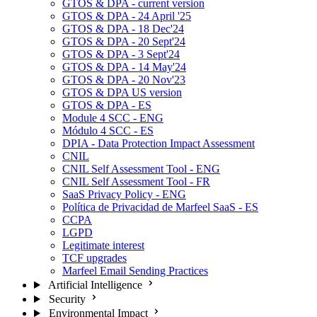
GTOS & DPA - current version
GTOS & DPA - 24 April '25
GTOS & DPA - 18 Dec'24
GTOS & DPA - 20 Sept'24
GTOS & DPA - 3 Sept'24
GTOS & DPA - 14 May'24
GTOS & DPA - 20 Nov'23
GTOS & DPA US version
GTOS & DPA - ES
Module 4 SCC - ENG
Módulo 4 SCC - ES
DPIA - Data Protection Impact Assessment
CNIL
CNIL Self Assessment Tool - ENG
CNIL Self Assessment Tool - FR
SaaS Privacy Policy - ENG
Política de Privacidad de Marfeel SaaS - ES
CCPA
LGPD
Legitimate interest
TCF upgrades
Marfeel Email Sending Practices
Artificial Intelligence
Security
Environmental Impact